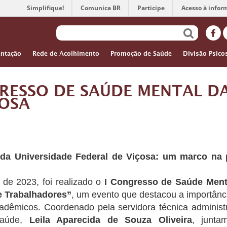
Simplifique!
Comunica BR
Participe
Acesso à infor
ntação
Rede de Acolhimento
Promoção de Saúde
Divisão Psico
RESSO DE SAÚDE MENTAL DA
ÇOSA
da Universidade Federal de Viçosa: um marco na
de 2023, foi realizado o
I Congresso de Saúde Ment
e Trabalhadores”
, um evento que destacou a importânc
cadêmicos. Coordenado pela servidora técnica administ
Saúde,
Leila Aparecida de Souza Oliveira
, junta