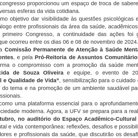
 congresso proporcionou um espaço de troca de saberes
ersas esferas da vida cotidiana.
mo objetivo dar visibilidade às questões psicológicas 
logo entre profissionais da área da saúde, acadêmicos
 primeiro Congresso, a continuidade das ações foi
 que ocorreu entre os dias 06 e 08 de novembro de 2024
la
Comissão Permanente de Atenção à Saúde Ment
entes
, e pela
Pró-Reitoria de Assuntos Comunitário
firma o compromisso com a promoção da saúde menta
cida de Souza Oliveira
e equipe, o evento de 20
 e Qualidade de Vida”
, sensibilização para o cuidad
 do tema e na promoção de um ambiente saudável par
ssionais.
como uma plataforma essencial para o aprofundament
ciedade moderna. Agora, a UFV se prepara para a rea
tubro, no auditório do Espaço Acadêmico-Cultura
l e vida contemporânea: reflexões, desafios e possibi
adores e profissionais da saúde, que discutirão os de