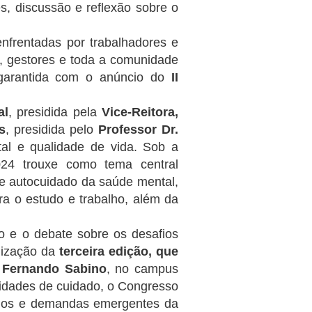
, discussão e reflexão sobre o
enfrentadas por trabalhadores e
, gestores e toda a comunidade
 garantida com o anúncio do
II
.
al
, presidida pela
Vice-Reitora,
s
, presidida pelo
Professor Dr.
l e qualidade de vida. Sob a
24 trouxe como tema central
o e autocuidado da saúde mental,
a o estudo e trabalho, além da
o e o debate sobre os desafios
lização da
terceira edição, que
l Fernando Sabino
, no campus
lidades de cuidado, o Congresso
safios e demandas emergentes da