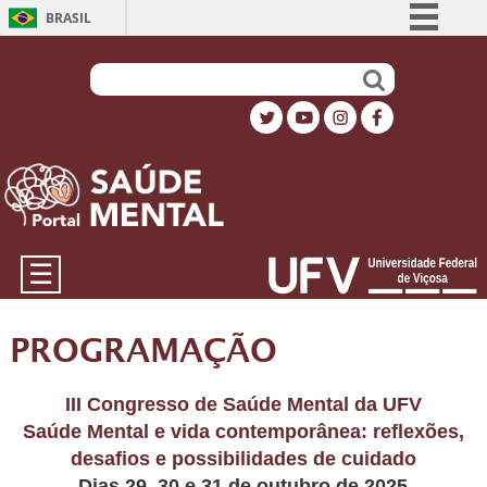
BRASIL
Simplifique!
Comunica BR
Participe
Acesso à informação
Legislação
Canais
☰
PROGRAMAÇÃO
III Congresso de Saúde Mental da UFV
Saúde Mental e vida contemporânea: reflexões,
desafios e possibilidades de cuidado
Dias 29, 30 e 31 de outubro de 2025