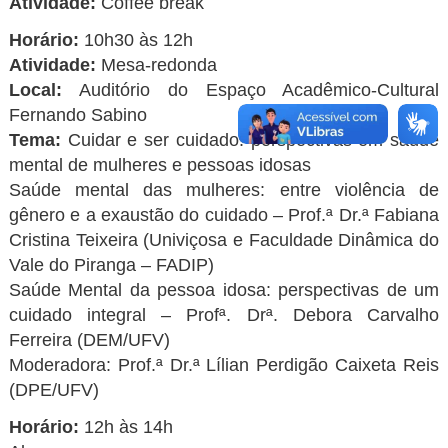
Atividade:
Coffee break
Horário:
10h30 às 12h
Atividade:
Mesa-redonda
Local:
Auditório do Espaço Acadêmico-Cultural
Fernando Sabino
Tema:
Cuidar e ser cuidado: perspectivas em saúde
mental de mulheres e pessoas idosas
Saúde mental das mulheres: entre violência de
gênero e a exaustão do cuidado – Prof.ª Dr.ª Fabiana
Cristina Teixeira (Univiçosa e Faculdade Dinâmica do
Vale do Piranga – FADIP)
Saúde Mental da pessoa idosa: perspectivas de um
cuidado integral – Profª. Drª. Debora Carvalho
Ferreira (DEM/UFV)
Moderadora: Prof.ª Dr.ª Lílian Perdigão Caixeta Reis
(DPE/UFV)
Horário:
12h às 14h