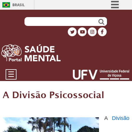
BRASIL
Simplifique!
Comunica BR
Participe
Acesso à informação
Legislação
Canais
☰
A Divisão Psicossocial
A
Divisão